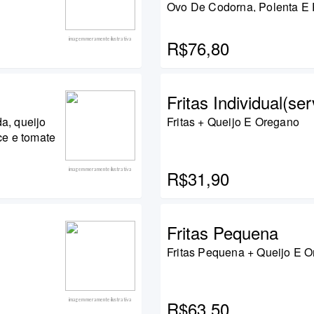
Ovo De Codorna, Polenta E
imagem meramente ilustrativa
R$76,80
Fritas Individual(se
a, queijo
Fritas + Queijo E Oregano
ce e tomate
imagem meramente ilustrativa
R$31,90
Fritas Pequena
Fritas Pequena + Queijo E 
imagem meramente ilustrativa
R$63,50