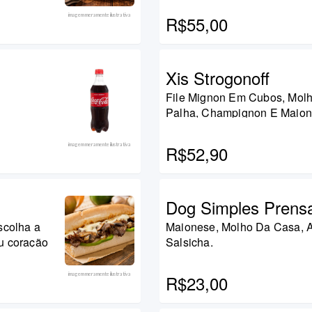
imagem meramente ilustrativa
R$55,00
Xis Strogonoff
File Mignon Em Cubos, Molho
Palha, Champignon E Maion
imagem meramente ilustrativa
R$52,90
Dog Simples Prens
scolha a
Maionese, Molho Da Casa, Al
ue compõe o lanche carne de gado ou coração
Salsicha.
imagem meramente ilustrativa
R$23,00