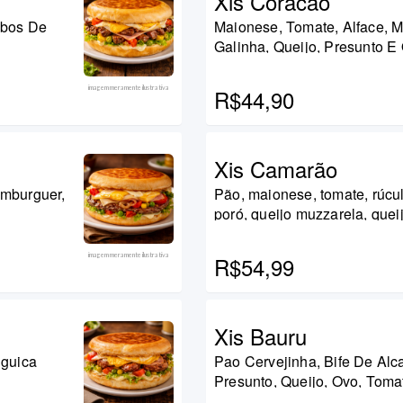
Xis Coracao
ubos De
Maionese, Tomate, Alface, M
Galinha, Queijo, Presunto E
imagem meramente ilustrativa
R$44,90
Xis Camarão
amburguer,
Pão, maionese, tomate, rúcu
poró, queijo muzzarela, quei
imagem meramente ilustrativa
R$54,99
Xis Bauru
nguica
Pao Cervejinha, Bife De Alc
Presunto, Queijo, Ovo, Tom