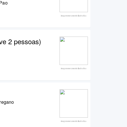
 Pao
imagem meramente ilustrativa
rve 2 pessoas)
imagem meramente ilustrativa
Oregano
imagem meramente ilustrativa