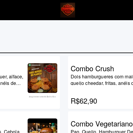
Combo Crush
er, alface,
Dois hamburgueres com maion
anéis de
queijo cheedar, fritas, anéi
l grátis!
refrigerante coca cola 600ml
imagem meramente ilustrativa
R$62,90
Combo Vegetariano
s, Cebola
Pao, Queijo, Hamburguer De