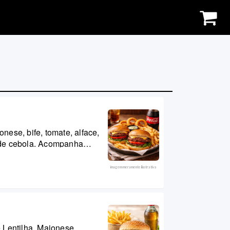
ese, bife, tomate, alface,
s de cebola. Acompanha
imagem meramente ilustrativa
 Lentilha, Maionese,