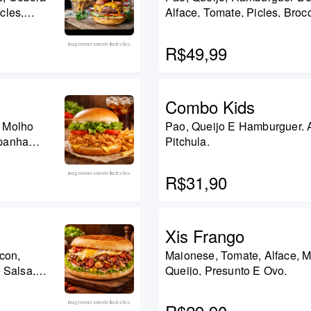
cles,
Alface, Tomate, Picles, Broc
erante
Cozido, Palmito E Cebola N
E Refrigerante.
imagem meramente ilustrativa
R$49,99
Combo Kids
, Molho
Pao, Queijo E Hamburguer. 
mpanha
Pitchula.
imagem meramente ilustrativa
R$31,90
Xis Frango
con,
Maionese, Tomate, Alface, Mi
 Salsa,
Queijo, Presunto E Ovo.
imagem meramente ilustrativa