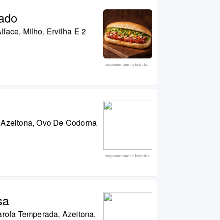
ado
face, Milho, Ervilha E 2
imagem meramente ilustrativa
 Azeitona, Ovo De Codorna
imagem meramente ilustrativa
sa
arofa Temperada, Azeitona,