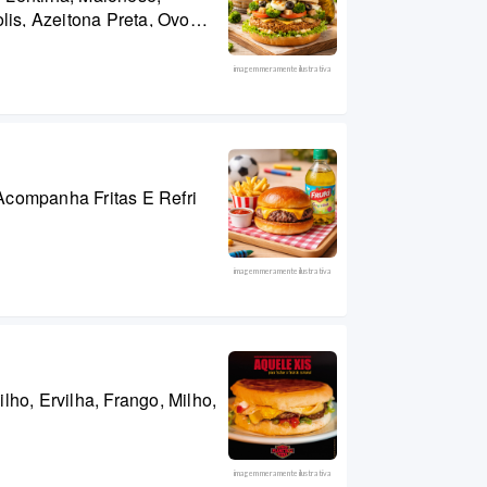
olis, Azeitona Preta, Ovo
a Chapa. Acompanha Fritas
imagem meramente ilustrativa
Acompanha Fritas E Refri
imagem meramente ilustrativa
lho, Ervilha, Frango, Milho,
imagem meramente ilustrativa