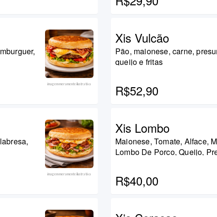
R$29,90
Xis Vulcão
amburguer,
Pão, maionese, carne, presu
queijo e fritas
imagem meramente ilustrativa
R$52,90
Xis Lombo
labresa,
Maionese, Tomate, Alface, M
Lombo De Porco, Queijo, Pr
imagem meramente ilustrativa
R$40,00