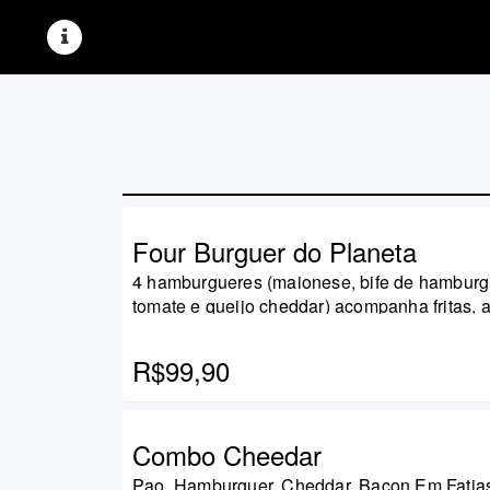
Produtos
Carrinho
Four Burguer do Planeta
4 hamburgueres (maionese, bife de hamburgu
tomate e queijo cheddar) acompanha fritas, 
Login
cebola e 2 potinhos de maionese, coca cola 2
R$99,90
Combo Cheedar
Pao, Hamburguer, Cheddar, Bacon Em Fatia