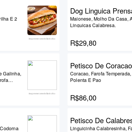
Dog Linguica Prens
ilha E 2
Maionese, Molho Da Casa, Al
Linguicas Calabresa.
imagem meramente ilustrativa
R$29,80
Petisco De Coracao
Coracao, Farofa Temperada,
rofa
Polenta E Pao
oas
imagem meramente ilustrativa
R$86,00
Petisco De Calabre
 Codorna
Linguicinha Calabresinha, F