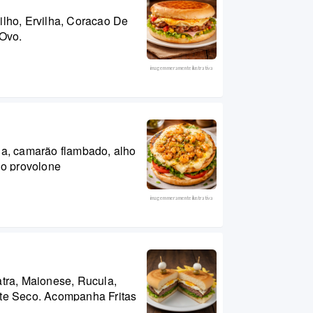
ilho, Ervilha, Coracao De
 Ovo.
imagem meramente ilustrativa
la, camarão flambado, alho
jo provolone
imagem meramente ilustrativa
atra, Maionese, Rucula,
ate Seco. Acompanha Fritas