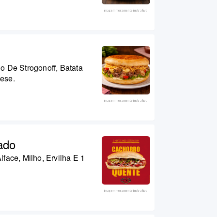
imagem meramente ilustrativa
 De Strogonoff, Batata
ese.
imagem meramente ilustrativa
ado
face, Milho, Ervilha E 1
imagem meramente ilustrativa